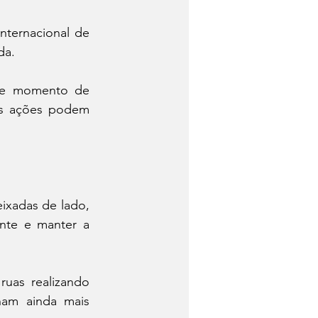
ernacional de 
da.
te momento de 
as ações podem 
ixadas de lado, 
nte e manter a 
uas realizando 
nam ainda mais 