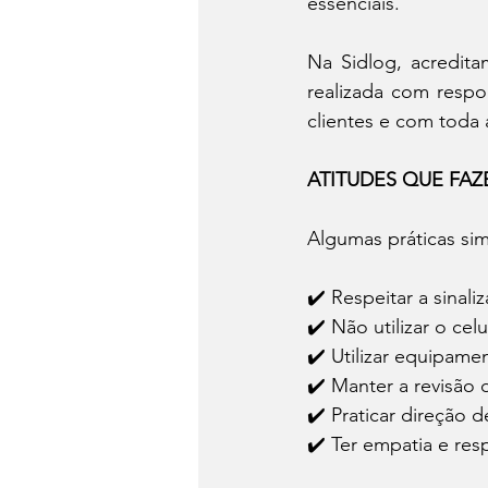
essenciais.
Na Sidlog, acredita
realizada com respo
clientes e com toda 
ATITUDES QUE FAZ
Algumas práticas sim
✔️ Respeitar a sinali
✔️ Não utilizar o cel
✔️ Utilizar equipam
✔️ Manter a revisão 
✔️ Praticar direção d
✔️ Ter empatia e res