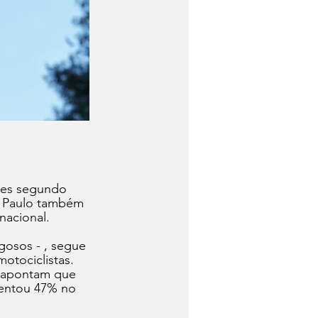
tes segundo 
o Paulo também 
nacional. 
gosos - , segue 
tociclistas.  
) apontam que 
entou 47% no 