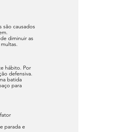
s são causados 
em. 
de diminuir as 
multas. 
e hábito. Por 
ção defensiva. 
ma batida 
paço para 
fator 
e parada e 