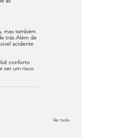
e as 
ta, mas também 
e trás.Além de 
sível acidente 
ebê conforto 
e ser um risco 
Ver tudo