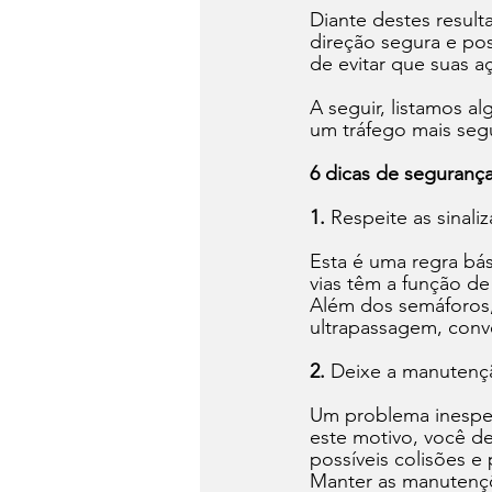
Diante destes result
direção segura e pos
de evitar que suas 
A seguir, listamos a
um tráfego mais seg
6 dicas de segurança
1.
 Respeite as sinali
Esta é uma regra bási
vias têm a função de
Além dos semáforos,
ultrapassagem, conve
2.
 Deixe a manutençã
Um problema inespera
este motivo, você de
possíveis colisões e
Manter as manutençõ