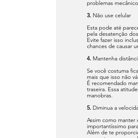
problemas mecânico
3.
 Não use celular
Esta pode até parece
pela desatenção dos
Evite fazer isso inc
chances de causar u
4.
 Mantenha distânci
Se você costuma fica
mais que isso não vá
É recomendado manter
traseira. Essa atitu
manobras. 
5.
 Diminua a velocid
Assim como manter u
importantíssimo para
Além de te proporcio