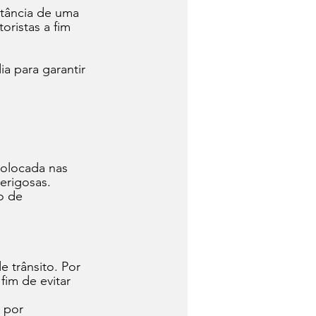
rtância de uma 
ristas a fim 
a para garantir 
colocada nas 
perigosas.
o de 
 trânsito. Por 
im de evitar 
 por 