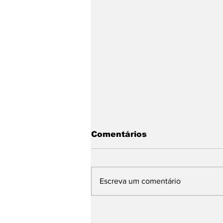
Comentários
Escreva um comentário
O Veiculo certo para
sua necessidade!