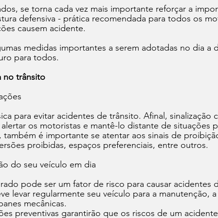
ados, se torna cada vez mais importante reforçar a impo
tura defensiva - prática recomendada para todos os moto
ações causem acidente.
lgumas medidas importantes a serem adotadas no dia a di
uro para todos.
 no trânsito
zações
ca para evitar acidentes de trânsito. Afinal, sinalização 
 alertar os motoristas e mantê-lo distante de situações 
 também é importante se atentar aos sinais de proibiçã
rsões proibidas, espaços preferenciais, entre outros.
o do seu veículo em dia 
do pode ser um fator de risco para causar acidentes de
ve levar regularmente seu veículo para a manutenção, a f
 panes mecânicas. 
es preventivas garantirão que os riscos de um acidente